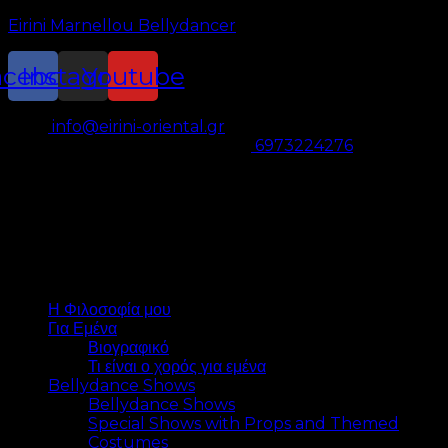
Eirini Marnellou Bellydancer
acebook
Instagram
Youtube
info@eirini-oriental.gr
|
Καλέστε για Live Shows στο
6973224276
Eirini Marnellou
Bellydancer
Menu
Η Φιλοσοφία μου
Για Εμένα
Βιογραφικό
Τι είναι ο χορός για εμένα
Bellydance Shows
Bellydance Shows
Special Shows with Props and Themed
Costumes